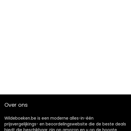
Over ons
Wildeboeken.be is een moderne alles-in-één
prijsvergelijkings- en beoordelingswebsite die de beste deals
biedt die beschikbaar zijn op amazon en u op de hoogte