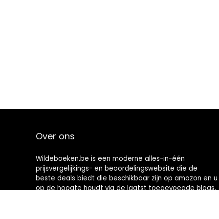
Over ons
Wildeboeken.be is een moderne alles-in-één
prijsvergelijkings- en beoordelingswebsite die de
beste deals biedt die beschikbaar zijn op amazon en u
op de hoogte houdt via de laatst toegevoegde blogs.
Alle afbeeldingen zijn auteursrechtelijk beschermd
door hun respectievelijke eigenaren. Alle geciteerde
inhoud is afgeleid van hun respectievelijke bronnen.