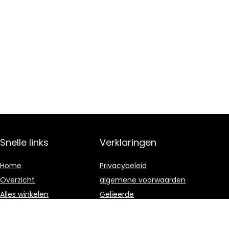
Snelle links
Verklaringen
Home
Privacybeleid
Overzicht
algemene voorwaarden
Alles winkelen
Gelieerde
openbaarmaking
Blogs
Onze webshops