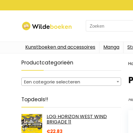
Search
for:
Kunstboeken and accessoires
Manga
St
Productcategorieën
H
P
Een categorie selecteren
Topdeals!!
He
LOG HORIZON WEST WIND
BRIGADE 11
€
22.83