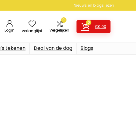
Nieuws en blogs lezen
0
0
€
0.00
Login
Vergelijken
verlanglijst
’s tekenen
Deal van de dag
Blogs