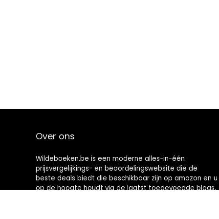
Over ons
Wildeboeken.be is een moderne alles-in-één
prijsvergelijkings- en beoordelingswebsite die de
beste deals biedt die beschikbaar zijn op amazon en u
op de hoogte houdt via de laatst toegevoegde blogs.
Alle afbeeldingen zijn auteursrechtelijk beschermd
door hun respectievelijke eigenaren. Alle geciteerde
inhoud is afgeleid van hun respectievelijke bronnen.