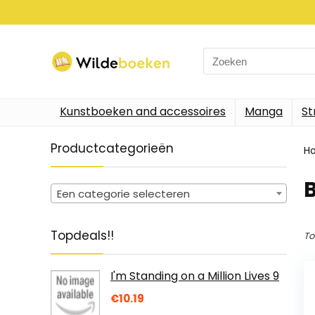
Search
for:
Kunstboeken and accessoires
Manga
St
Productcategorieën
H
B
Een categorie selecteren
Topdeals!!
To
I'm Standing on a Million Lives 9
€
10.19