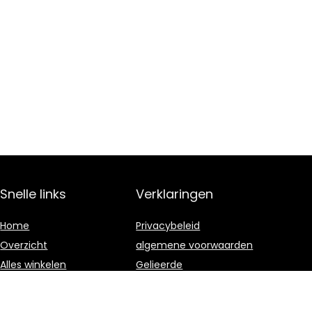
Snelle links
Verklaringen
Home
Privacybeleid
Overzicht
algemene voorwaarden
Alles winkelen
Gelieerde
openbaarmaking
Blogs
Onze webshops