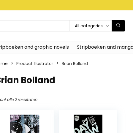
All categories
ripboeken and graphic novels
Stripboeken and manga
ome
Product Illustrator
Brian Bolland
rian Bolland
ont alle 2 resultaten