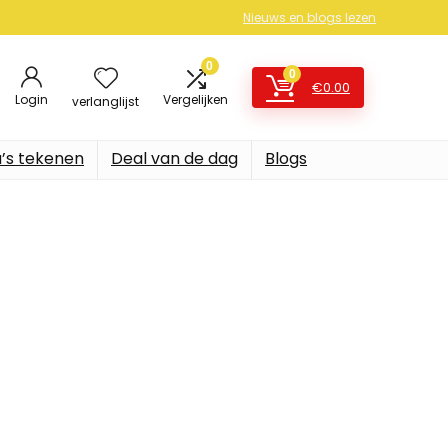
Nieuws en blogs lezen
0
0
€
0.00
Login
Vergelijken
verlanglijst
’s tekenen
Deal van de dag
Blogs