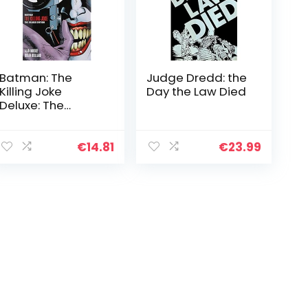
Batman: The
Judge Dredd: the
Killing Joke
Day the Law Died
Deluxe: The
Deluxe Edition: DC
Black Label
Edition
€
14.81
€
23.99