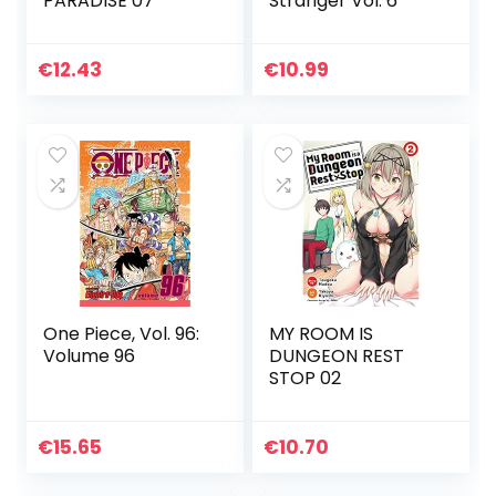
PARADISE 07
Stranger Vol. 6
€
12.43
€
10.99
One Piece, Vol. 96:
MY ROOM IS
Volume 96
DUNGEON REST
STOP 02
€
15.65
€
10.70