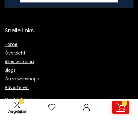
Snelle links
Home
Overzicht
Alles winkelen
Blogs
Onze webshops
Adverteren
Verklaringen
0
0
Vergelijken
Privacybeleid
algemene voorwaarden
Gelieerde openbaarmaking