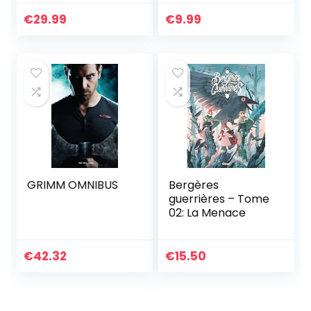
€
29.99
€
9.99
GRIMM OMNIBUS
Bergères
guerrières – Tome
02: La Menace
€
42.32
€
15.50