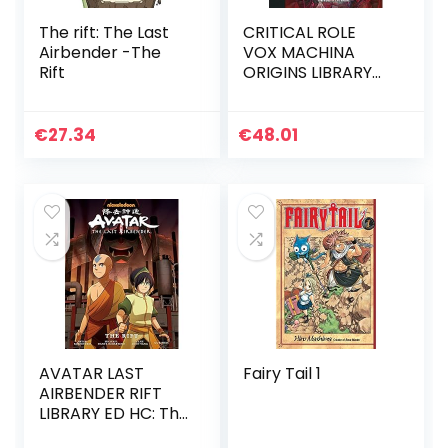
The rift: The Last
CRITICAL ROLE
Airbender -The
VOX MACHINA
Rift
ORIGINS LIBRARY
ED HC 01: Series I
and II Collection
€
27.34
€
48.01
AVATAR LAST
Fairy Tail 1
AIRBENDER RIFT
LIBRARY ED HC: The
Rift