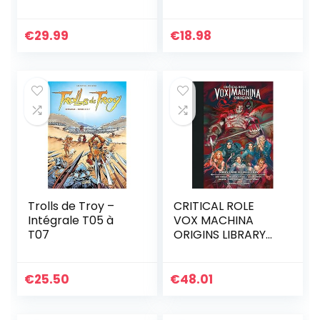
Rift
Metalbending
Academy
€
29.99
€
18.98
Trolls de Troy –
CRITICAL ROLE
Intégrale T05 à
VOX MACHINA
T07
ORIGINS LIBRARY
ED HC 01: Series I
and II Collection
€
25.50
€
48.01