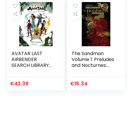
AVATAR LAST
The Sandman
AIRBENDER
Volume 1: Preludes
SEARCH LIBRARY
and Nocturnes:
ED HC: The Last
30th Anniversary
Airbender – The
Edition
Search Library
€
42.39
€
15.34
Edition