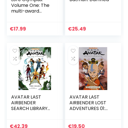
Volume One: The
multi-award
winning Sunday
Times bestselling
Webtoon series
€
17.99
€
25.49
AVATAR LAST
AVATAR LAST
AIRBENDER
AIRBENDER LOST
SEARCH LIBRARY
ADVENTURES 01:
ED HC: The Last
The Lost
Airbender – The
Adventures
Search Library
€
42.39
€
19.50