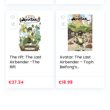
Edition
The rift: The Last
Avatar: The Last
Airbender -The
Airbender – Toph
Rift
Beifong’s
Metalbending
Academy
€
27.34
€
18.98