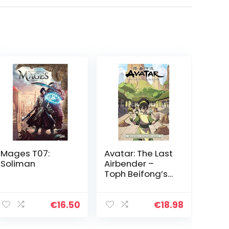
Mages T07:
Avatar: The Last
Soliman
Airbender –
Toph Beifong’s
Metalbending
Academy
€
16.50
€
18.98