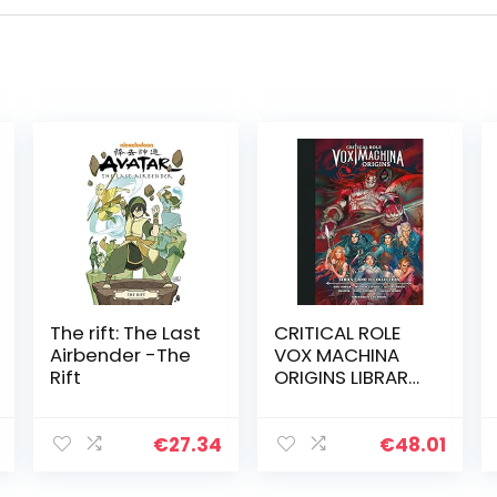
The rift: The Last
CRITICAL ROLE
Airbender -The
VOX MACHINA
Rift
ORIGINS LIBRARY
ED HC 01: Series I
and II Collection
€
27.34
€
48.01