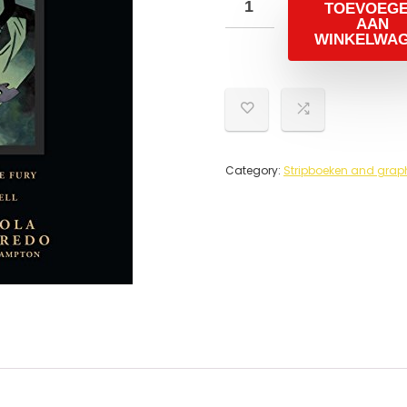
TOEVOEG
AAN
WINKELWA
Category:
Stripboeken and grap