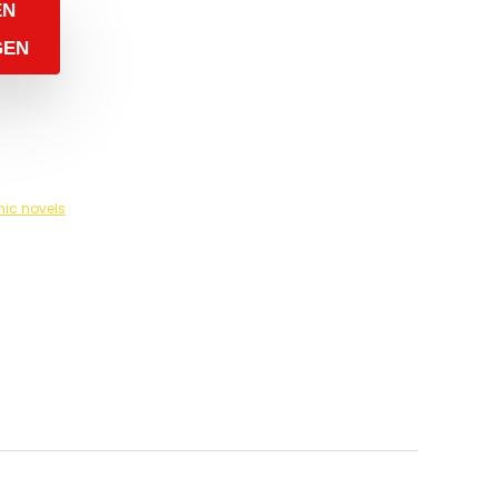
EN
GEN
hic novels