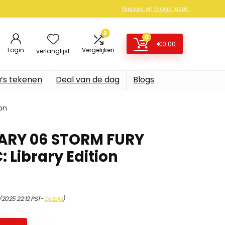
Nieuws en blogs lezen
0
0
€
0.00
Login
Vergelijken
verlanglijst
’s tekenen
Deal van de dag
Blogs
on
RARY 06 STORM FURY
: Library Edition
/2025 22:12 PST-
Details
)