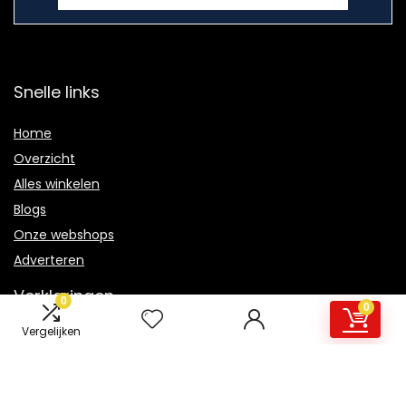
Snelle links
Home
Overzicht
Alles winkelen
Blogs
Onze webshops
Adverteren
Verklaringen
0
0
Vergelijken
Privacybeleid
algemene voorwaarden
Gelieerde openbaarmaking