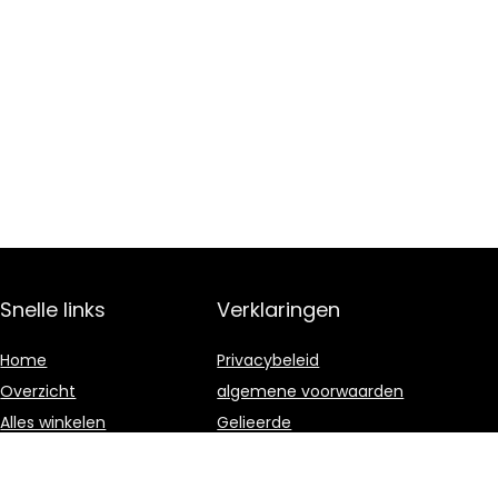
Snelle links
Verklaringen
Home
Privacybeleid
Overzicht
algemene voorwaarden
Alles winkelen
Gelieerde
openbaarmaking
Blogs
Onze webshops