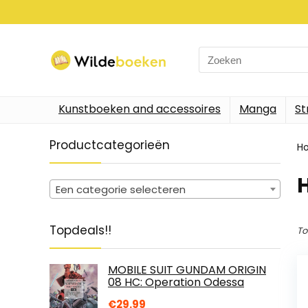
Search
for:
Kunstboeken and accessoires
Manga
St
Productcategorieën
H
Een categorie selecteren
Topdeals!!
To
MOBILE SUIT GUNDAM ORIGIN
08 HC: Operation Odessa
€
29.99