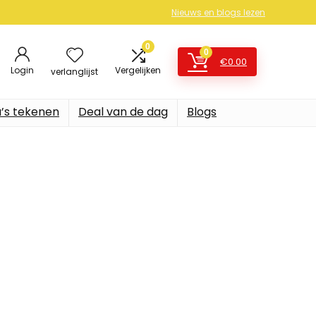
Nieuws en blogs lezen
0
0
€
0.00
Login
Vergelijken
verlanglijst
’s tekenen
Deal van de dag
Blogs