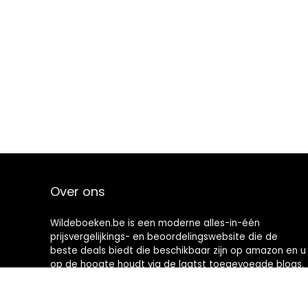
Over ons
Wildeboeken.be is een moderne alles-in-één
prijsvergelijkings- en beoordelingswebsite die de
beste deals biedt die beschikbaar zijn op amazon en u
op de hoogte houdt via de laatst toegevoegde blogs.
Alle afbeeldingen zijn auteursrechtelijk beschermd
door hun respectievelijke eigenaren. Alle geciteerde
inhoud is afgeleid van hun respectievelijke bronnen.