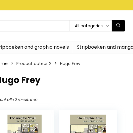
All categories
ripboeken and graphic novels
Stripboeken and manga
ome
Product auteur 2
Hugo Frey
Hugo Frey
ont alle 2 resultaten