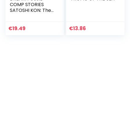
COMP STORIES
SATOSHI KON: The
Complete Stories
of Satoshi Kon
€
19.49
€
13.86