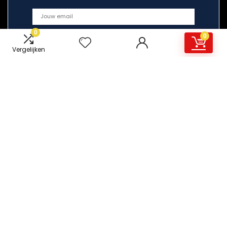
0
0
Vergelijken
Snelle links
Home
Overzicht
Alles winkelen
Blogs
Onze webshops
Adverteren
Verklaringen