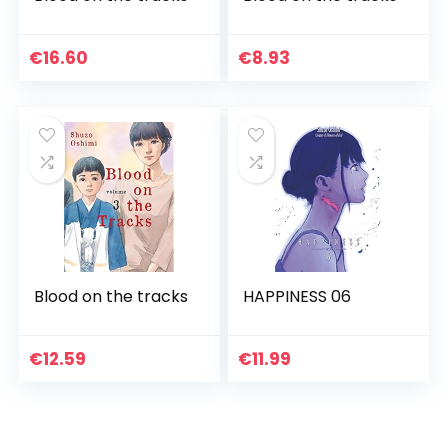
€
16.60
€
8.93
Blood on the tracks
HAPPINESS 06
€
12.59
€
11.99