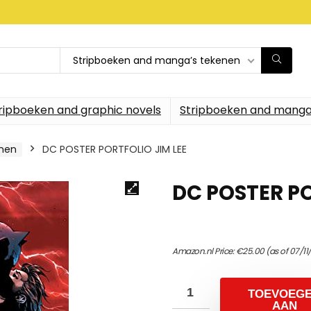
Stripboeken and manga’s tekenen
ripboeken and graphic novels
Stripboeken and manga
enen
DC POSTER PORTFOLIO JIM LEE
DC POSTER PO
Amazon.nl Price:
€
25.00
(as of 07/11
TOEVOEG
AAN