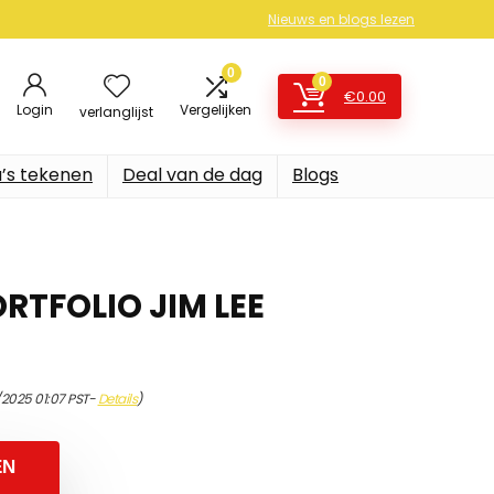
Nieuws en blogs lezen
0
0
€
0.00
Login
Vergelijken
verlanglijst
’s tekenen
Deal van de dag
Blogs
RTFOLIO JIM LEE
/2025 01:07 PST-
Details
)
EN