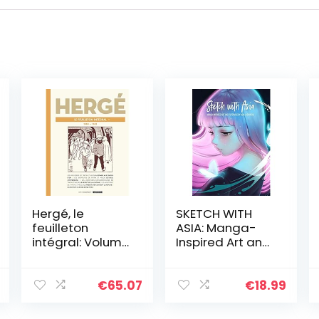
Hergé, le
SKETCH WITH
feuilleton
ASIA: Manga-
intégral: Volume
Inspired Art and
9, 1940-1943
Tutorials
€
65.07
€
18.99