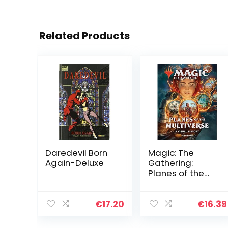
Related Products
Daredevil Born
Magic: The
Again-Deluxe
Gathering:
Planes of the
Multiverse: A
Visual History
€
17.20
€
16.39