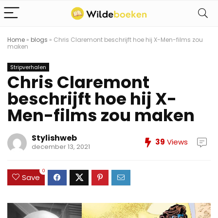
Home
»
blogs
»
Chris Claremont beschrijft hoe hij X-Men-films zou
maken
Stripverhalen
Chris Claremont
beschrijft hoe hij X-
Men-films zou maken
Stylishweb
39
Views
december 13, 2021
0
Save