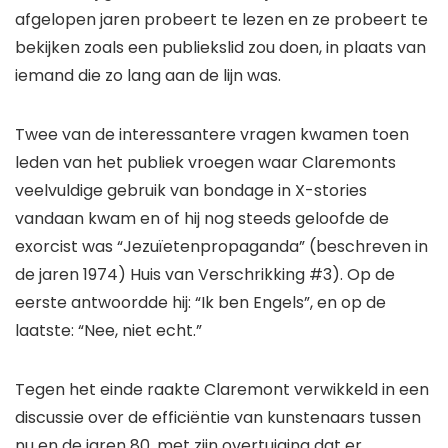
afgelopen jaren probeert te lezen en ze probeert te
bekijken zoals een publiekslid zou doen, in plaats van
iemand die zo lang aan de lijn was.
Twee van de interessantere vragen kwamen toen
leden van het publiek vroegen waar Claremonts
veelvuldige gebruik van bondage in X-stories
vandaan kwam en of hij nog steeds geloofde
de
exorcist
was “Jezuïetenpropaganda” (beschreven in
de jaren 1974)
Huis van Verschrikking #3
). Op de
eerste antwoordde hij: “Ik ben Engels”, en op de
laatste: “Nee, niet echt.”
Tegen het einde raakte Claremont verwikkeld in een
discussie over de efficiëntie van kunstenaars tussen
nu en de jaren 80, met zijn overtuiging dat er