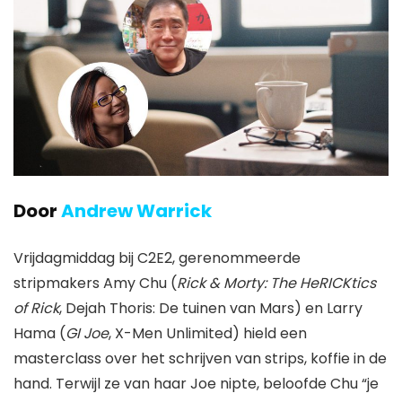
Door
Andrew Warrick
Vrijdagmiddag bij C2E2, gerenommeerde
stripmakers
Amy Chu
(
Rick & Morty: The HeRICKtics
of Rick
,
Dejah Thoris: De tuinen van Mars
)
en
Larry
Hama
(
GI Joe
,
X-Men Unlimited
) hield een
masterclass over het schrijven van strips, koffie in de
hand. Terwijl ze van haar Joe nipte, beloofde Chu “je