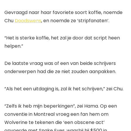
Gevraagd naar haar favoriete soort koffie, noemde
Chu
Doodswens
, en noemde ze ‘stripfanaten’.
“Het is sterke koffie, het zal je door dat script heen
helpen.”
De laatste vraag was of een van beide schrijvers
onderwerpen had die ze niet zouden aanpakken.
“Als het een uitdaging is, zal ik het schrijven,” zei Chu.
“Zelfs ik heb mijn beperkingen”, zei Hama. Op een
conventie in Montreal vroeg een fan hem om
Wolverine te tekenen die ‘een obscene act’
opvoerde met Snake Eyes, waarbij hij $500 in