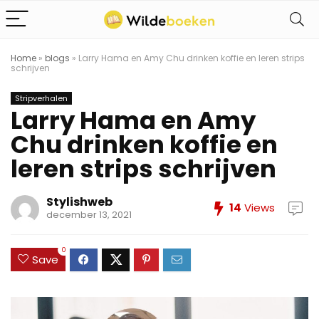
Home
»
blogs
»
Larry Hama en Amy Chu drinken koffie en leren strips
schrijven
Stripverhalen
Larry Hama en Amy
Chu drinken koffie en
leren strips schrijven
Stylishweb
14
Views
december 13, 2021
0
Save