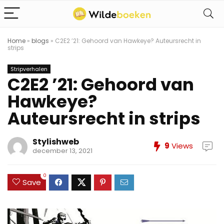
Home
»
blogs
»
C2E2 ’21: Gehoord van Hawkeye? Auteursrecht in
strips
Stripverhalen
C2E2 ’21: Gehoord van
Hawkeye?
Auteursrecht in strips
Stylishweb
9
Views
december 13, 2021
0
Save