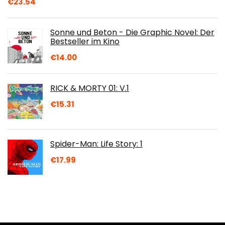
€
23.54
Sonne und Beton - Die Graphic Novel: Der
Bestseller im Kino
€
14.00
RICK & MORTY 01: V.1
€
15.31
Spider-Man: Life Story: 1
€
17.99