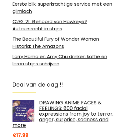
Eerste blik: superkrachtige service met een
glimlach
C2E2 ’21: Gehoord van Hawkeye?
Auteursrecht in strips
The Beautiful Fury of Wonder Woman
Historia: The Amazons
Larry Hama en Amy Chu drinken koffie en
leren strips schrijven
Deal van de dag !!
DRAWING ANIME FACES &
FEELINGS: 800 facial
expressions from joy to terror,
anger, surprise, sadness and
more
€
17.99