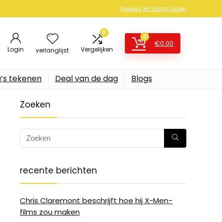
Nieuws en blogs lezen
0
0
€
0.00
Login
Vergelijken
verlanglijst
’s tekenen
Deal van de dag
Blogs
Zoeken
recente berichten
Chris Claremont beschrijft hoe hij X-Men-
films zou maken