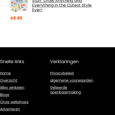
Stuff: Draw Anything and
Everything in the Cutest Style
Ever!
€
8.99
Snelle links
Verklaringen
Home
Privacybeleid
Overzicht
algemene voorwaarden
Alles winkelen
Gelieerde
openbaarmaking
Blogs
Onze webshops
Adverteren