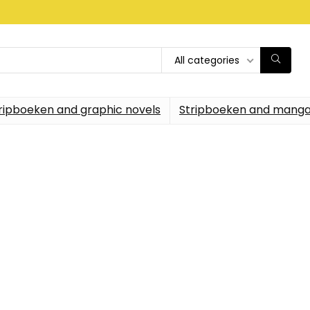
All categories
ripboeken and graphic novels
Stripboeken and manga