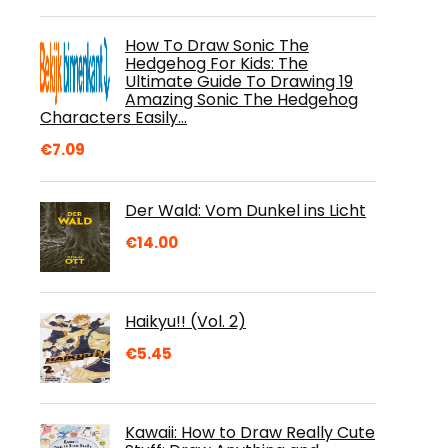
How To Draw Sonic The
Hedgehog For Kids: The
Ultimate Guide To Drawing 19
Amazing Sonic The Hedgehog
Characters Easily…
€
7.09
Der Wald: Vom Dunkel ins Licht
€
14.00
Haikyu!! (Vol. 2)
€
5.45
Kawaii: How to Draw Really Cute