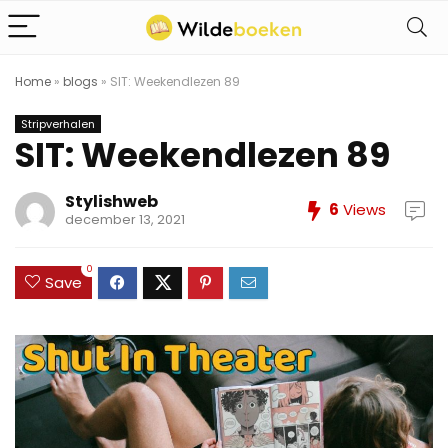
Home
»
blogs
»
SIT: Weekendlezen 89
Stripverhalen
SIT: Weekendlezen 89
Stylishweb
6
Views
december 13, 2021
0
Save