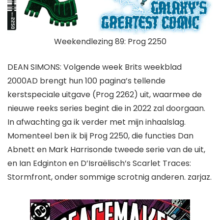
Weekendlezing 89: Prog 2250
DEAN SIMONS
: Volgende week Brits weekblad
2000AD
brengt hun 100 pagina’s tellende
kerstspeciale uitgave (Prog 2262) uit, waarmee de
nieuwe reeks series begint die in 2022 zal doorgaan.
In afwachting ga ik verder met mijn inhaalslag.
Momenteel ben ik bij Prog 2250, die functies
Dan
Abnett
en
Mark Harrison
de tweede serie van
de uit
,
en
Ian Edginton
en
D’Israëlisch
’s
Scarlet Traces:
Stormfront,
onder sommige scrotnig anderen
.
zarjaz.