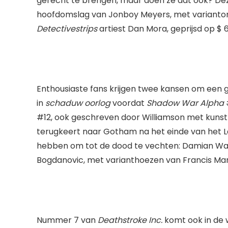
gerecht te brengen, maar doen ze dat ook? Dez
hoofdomslag van Jonboy Meyers, met varianto
Detectivestrips
artiest Dan Mora, geprijsd op $ 6
Enthousiaste fans krijgen twee kansen om een ​​
in
schaduw oorlog
voordat
Shadow War Alpha
#
#12, ook geschreven door Williamson met kuns
terugkeert naar Gotham na het einde van het L
hebben om tot de dood te vechten: Damian Wayn
Bogdanovic, met varianthoezen van Francis Manap
Nummer 7 van
Deathstroke Inc.
komt ook in de 