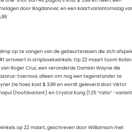
e one-shot van 48 pagina’s kost $ 5,99 en heeft een
mslagen door Bogdanovic en een kaartvariantomslag va
,99.
glimp op te vangen van de gebeurtenissen die zich afspel
1 arriveert in stripboekwinkels. Op 22 maart toont Robin
t van Roger Cruz, een veranderde Damian Wayne die
azarus-toernooi, alleen om nog een tegenstander te
e! De hoes kost $ 3,99 en wordt geleverd door Viktor
ul (hoofdvariant) en Crystal Kung (1:25 “ratio” -variant
winkels op 22 maart, geschreven door Williamson met