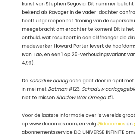
kunst van Stephen Segovia. Dit nummer belicht
bekend als Ravager in de vader-dochter confro
heeft uitgeroepen tot ‘Koning van de supersch
meegebracht om erachter te komen! Dit is het
onthuld, wat resulteert in een cliffhanger die dir
medewerker Howard Porter levert de hoofdomsla
Ivan Tao, en een 1 op 25-verhoudingsvariant van
4,99).
De
schaduw oorlog
actie gaat door in april me
in mei met
Batman
#123,
Schaduw oorlogsgebi
niet te missen
Shadow War Omega
#1.
Voor de laatste informatie over ’s werelds gro
op www.dccomics.com, en volg
@dccomics
en
abonnementsservice DC UNIVERSE INFINITE omvat