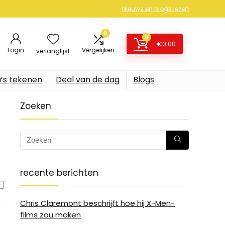
Nieuws en blogs lezen
0
0
€
0.00
Login
Vergelijken
verlanglijst
’s tekenen
Deal van de dag
Blogs
Zoeken
recente berichten
Chris Claremont beschrijft hoe hij X-Men-
films zou maken