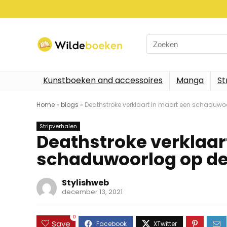
Search
for:
Kunstboeken and accessoires
Manga
St
Home
»
blogs
»
Deathstroke verklaart in maart een schaduwo
Stripverhalen
Deathstroke verklaar
schaduwoorlog op de
Stylishweb
december 13, 2021
0
Save