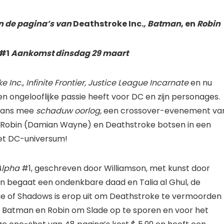
n de pagina’s van
Deathstroke Inc.
, Batman
, en
Robin
 #1
Aankomst dinsdag 29 maart
e Inc.,
Infinite Frontier, Justice League Incarnate
en nu
een ongelooflijke passie heeft voor DC en zijn personages.
 fans mee
schaduw oorlog,
een crossover-evenement va
 Robin (Damian Wayne) en Deathstroke botsen in een
et DC-universum!
Alpha
#1, geschreven door Williamson, met kunst door
son begaat een ondenkbare daad en Talia al Ghul, de
gue of Shadows is erop uit om Deathstroke te vermoorden
aan Batman en Robin om Slade op te sporen en voor het