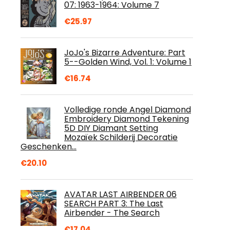
07: 1963-1964: Volume 7
€
25.97
JoJo's Bizarre Adventure: Part
5--Golden Wind, Vol. 1: Volume 1
€
16.74
Volledige ronde Angel Diamond
Embroidery Diamond Tekening
5D DIY Diamant Setting
Mozaïek Schilderij Decoratie
Geschenken…
€
20.10
AVATAR LAST AIRBENDER 06
SEARCH PART 3: The Last
Airbender - The Search
€
17.04