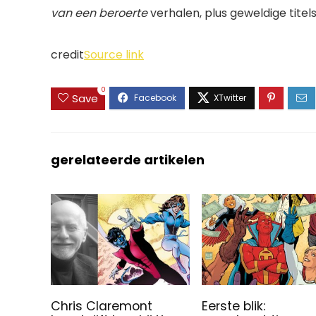
van een beroerte
verhalen, plus geweldige tite
credit
Source link
0
Save
gerelateerde artikelen
Chris Claremont
Eerste blik: