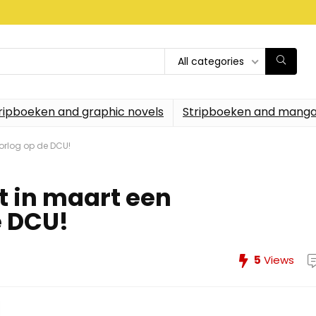
All categories
ripboeken and graphic novels
Stripboeken and manga
orlog op de DCU!
t in maart een
 DCU!
5
Views