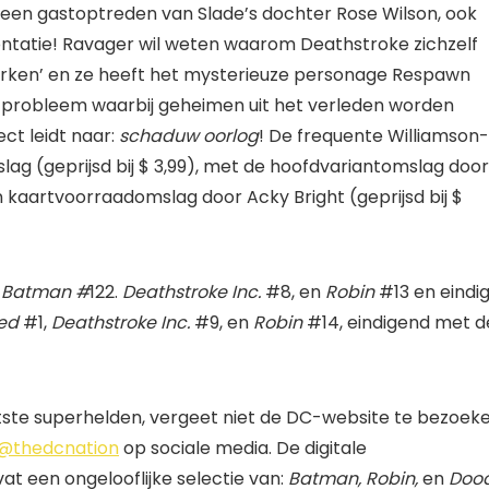
 een gastoptreden van Slade’s dochter Rose Wilson, ook
ntatie! Ravager wil weten waarom Deathstroke zichzelf
urken’ en ze heeft het mysterieuze personage Respawn
 probleem waarbij geheimen uit het verleden worden
ect leidt naar:
schaduw oorlog
! De frequente Williamson-
g (geprijsd bij $ 3,99), met de hoofdvariantomslag door
 kaartvoorraadomslag door Acky Bright (geprijsd bij $
t
Batman #
122.
Deathstroke Inc.
#8, en
Robin
#13 en eindig
ed
#1,
Deathstroke Inc.
#9, en
Robin
#14, eindigend met d
otste superhelden, vergeet niet de DC-website te bezoek
@thedcnation
op sociale media. De digitale
 een ongelooflijke selectie van:
Batman, Robin,
en
Doo