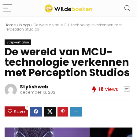
Home
»
blogs
»
De wereld van MCU-technologie verkennen met
Perception Studios
Stripverhalen
De wereld van MCU-
technologie verkennen
met Perception Studios
Stylishweb
16
Views
december 13, 2021
0
Save